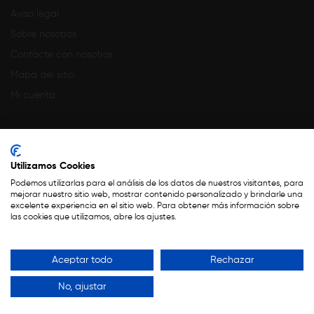
Aviso legal
Sobre nosotros
Contacte con nosotros
Mapa del sitio
Mi cuenta
Utilizamos Cookies
Podemos utilizarlas para el análisis de los datos de nuestros visitantes, para
mejorar nuestro sitio web, mostrar contenido personalizado y brindarle una
Financiado por la Unión Europea – NextGenerationEU
excelente experiencia en el sitio web. Para obtener más información sobre
las cookies que utilizamos, abre los ajustes.
Copyright 2023 ©
Teseo
.
Aceptar todo
Rechazar
Todos Los Derechos Reservados Por CoquelicotFlores
No, ajustar
Aviso Legal
-
Política de privacidad
-
Política de cookies