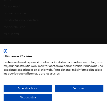
Aviso legal
Sobre nosotros
Contacte con nosotros
Mapa del sitio
Mi cuenta
Utilizamos Cookies
Podemos utilizarlas para el análisis de los datos de nuestros visitantes, para
mejorar nuestro sitio web, mostrar contenido personalizado y brindarle una
excelente experiencia en el sitio web. Para obtener más información sobre
Financiado por la Unión Europea – NextGenerationEU
las cookies que utilizamos, abre los ajustes.
Copyright 2023 ©
Teseo
.
Aceptar todo
Rechazar
Todos Los Derechos Reservados Por CoquelicotFlores
No, ajustar
Aviso Legal
-
Política de privacidad
-
Política de cookies