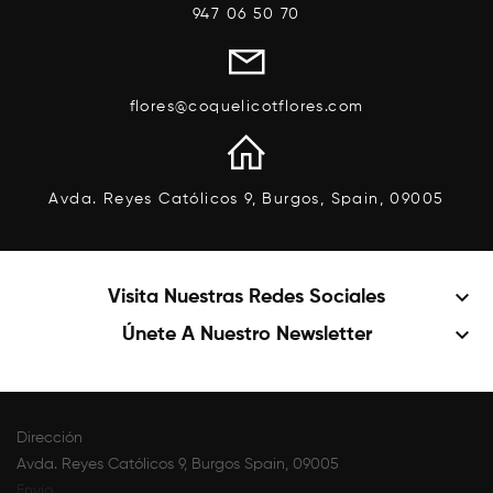
947 06 50 70
flores@coquelicotflores.com
Avda. Reyes Católicos 9, Burgos, Spain, 09005
keyboard_arrow_down
Visita Nuestras Redes Sociales
keyboard_arrow_down
Únete A Nuestro Newsletter
Dirección
Avda. Reyes Católicos 9, Burgos Spain, 09005
Envío