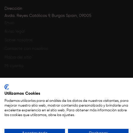
Dirección
Avda. Reyes Católicos 9, Burgos Spain, 09005
Envío
Aviso legal
Sobre nosotros
Contacte con nosotros
Mapa del sitio
Mi cuenta
Utilizamos Cookies
Podemos utilizarlas para el análisis de los datos de nuestros visitantes, para
mejorar nuestro sitio web, mostrar contenido personalizado y brindarle una
excelente experiencia en el sitio web. Para obtener más información sobre
Financiado por la Unión Europea – NextGenerationEU
las cookies que utilizamos, abre los ajustes.