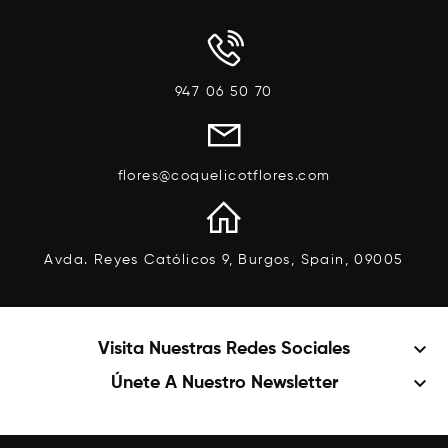
947 06 50 70
flores@coquelicotflores.com
Avda. Reyes Católicos 9, Burgos, Spain, 09005
keyboard_arrow_down
Visita Nuestras Redes Sociales
keyboard_arrow_down
Únete A Nuestro Newsletter