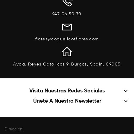
947 06 50 70
flores@coquelicotflores.com
Avda. Reyes Católicos 9, Burgos, Spain, 09005
keyboard_arrow_down
Visita Nuestras Redes Sociales
keyboard_arrow_down
Únete A Nuestro Newsletter
Dirección