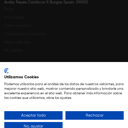
Avda. Reyes Católicos 9, Burgos Spain, 09005
Envío
Aviso legal
Sobre nosotros
Contacte con nosotros
Mapa del sitio
Mi cuenta
Utilizamos Cookies
Podemos utilizarlas para el análisis de los datos de nuestros visitantes, para
mejorar nuestro sitio web, mostrar contenido personalizado y brindarle una
excelente experiencia en el sitio web. Para obtener más información sobre
Financiado por la Unión Europea – NextGenerationEU
las cookies que utilizamos, abre los ajustes.
Copyright 2023 ©
Teseo
.
Aceptar todo
Rechazar
Todos Los Derechos Reservados Por CoquelicotFlores
No, ajustar